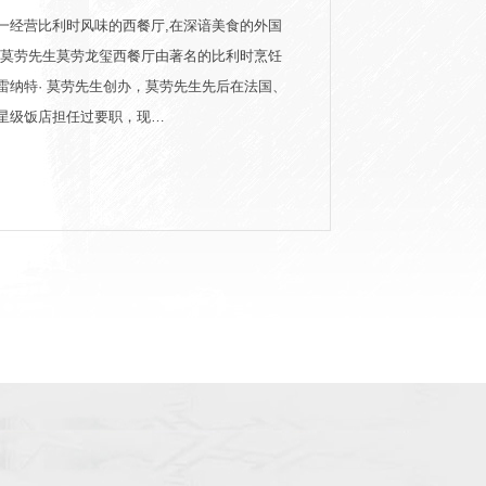
一经营比利时风味的西餐厅,在深谙美食的外国
·莫劳先生莫劳龙玺西餐厅由著名的比利时烹饪
雷纳特· 莫劳先生创办，莫劳先生先后在法国、
星级饭店担任过要职，现…