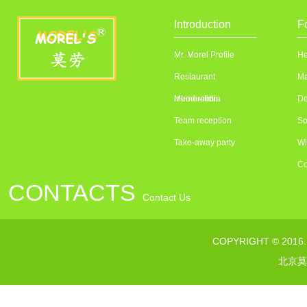
Introduction
F
Mr. Morel Profile
He
Restaurant
Ma
introduction
Memorabilia
De
Team reception
So
Take-away party
Wi
Co
CONTACTS
Contact Us
联系电话：010---64376363
COPYRIGHT © 2016
传真：010--64373232
北京莫
网址：www.morelsgroup.com
邮箱：susan@morelsgroup.com