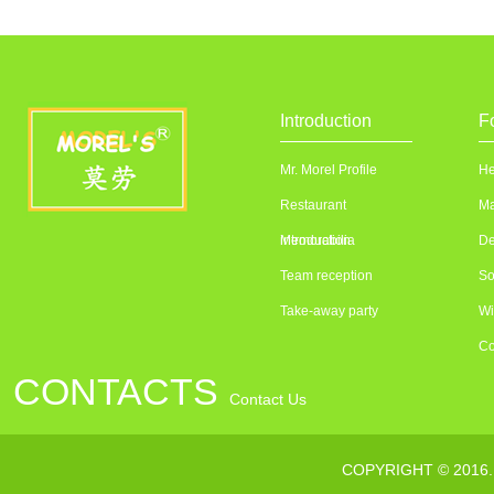
Introduction
F
Mr. Morel Profile
He
Restaurant
Ma
introduction
Memorabilia
De
Team reception
So
Take-away party
Wi
Co
CONTACTS
Contact Us
联系电话：010---64376363
COPYRIGHT © 2016
传真：010--64373232