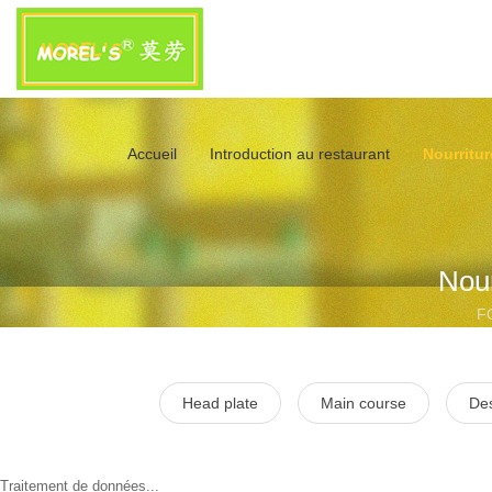
Accueil
Introduction au restaurant
Nourritur
Nour
F
Head plate
Main course
Des
Traitement de données...