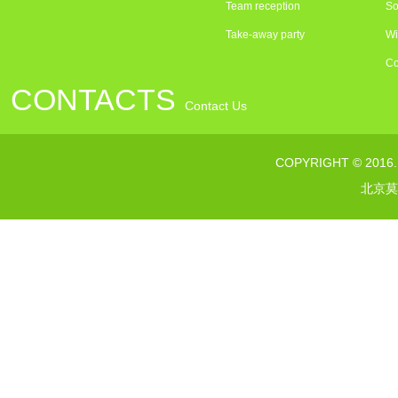
Team reception
So
Take-away party
Wi
Co
CONTACTS
Contact Us
联系电话：010---64376363
COPYRIGHT © 2016
传真：010--64373232
北京莫
网址：www.morelsgroup.com
邮箱：susan@morelsgroup.com